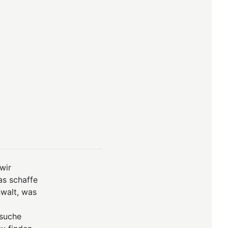
wir
as schaffe
nwalt, was
rsuche