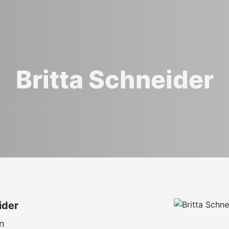
Britta Schneider
ider
in